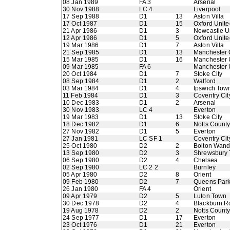
08 Jan 1989
FA 3
Arsenal
30 Nov 1988
LC 4
Liverpool
17 Sep 1988
D1
13
Aston Villa
17 Oct 1987
D1
15
Oxford Unite
21 Apr 1986
D1
3
Newcastle U
12 Apr 1986
D1
5
Oxford Unite
19 Mar 1986
D1
7
Aston Villa
21 Sep 1985
D1
13
Manchester 
15 Mar 1985
D1
16
Manchester 
09 Mar 1985
FA 6
Manchester 
20 Oct 1984
D1
7
Stoke City
08 Sep 1984
D1
2
Watford
03 Mar 1984
D1
4
Ipswich Tow
11 Feb 1984
D1
3
Coventry Cit
10 Dec 1983
D1
2
Arsenal
30 Nov 1983
LC 4
Everton
19 Mar 1983
D1
13
Stoke City
18 Dec 1982
D1
6
Notts Count
27 Nov 1982
D1
5
Everton
27 Jan 1981
LC SF 1
Coventry Cit
25 Oct 1980
D2
2
Bolton Wand
13 Sep 1980
D2
3
Shrewsbury
06 Sep 1980
D2
4
Chelsea
02 Sep 1980
LC 2 2
Burnley
05 Apr 1980
D2
8
Orient
09 Feb 1980
D2
7
Queens Par
26 Jan 1980
FA 4
Orient
09 Apr 1979
D2
5
Luton Town
30 Dec 1978
D2
4
Blackburn R
19 Aug 1978
D2
2
Notts Count
24 Sep 1977
D1
17
Everton
23 Oct 1976
D1
21
Everton