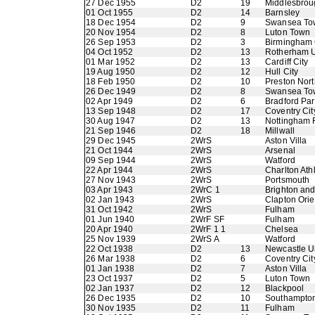
27 Dec 1955
D2
19
Middlesbrou
01 Oct 1955
D2
14
Barnsley
18 Dec 1954
D2
9
Swansea To
20 Nov 1954
D2
8
Luton Town
26 Sep 1953
D2
3
Birmingham 
04 Oct 1952
D2
13
Rotherham U
01 Mar 1952
D2
13
Cardiff City
19 Aug 1950
D2
12
Hull City
18 Feb 1950
D2
10
Preston Nor
26 Dec 1949
D2
8
Swansea To
02 Apr 1949
D2
6
Bradford Pa
13 Sep 1948
D2
17
Coventry Cit
30 Aug 1947
D2
13
Nottingham 
21 Sep 1946
D2
18
Millwall
29 Dec 1945
2WrS
Aston Villa
21 Oct 1944
2WrS
Arsenal
09 Sep 1944
2WrS
Watford
22 Apr 1944
2WrS
Charlton Athl
27 Nov 1943
2WrS
Portsmouth
03 Apr 1943
2WrC 1
Brighton an
02 Jan 1943
2WrS
Clapton Orie
31 Oct 1942
2WrS
Fulham
01 Jun 1940
2WrF SF
Fulham
20 Apr 1940
2WrF 1 1
Chelsea
25 Nov 1939
2WrS A
Watford
22 Oct 1938
D2
13
Newcastle U
26 Mar 1938
D2
6
Coventry Cit
01 Jan 1938
D2
7
Aston Villa
23 Oct 1937
D2
5
Luton Town
02 Jan 1937
D2
12
Blackpool
26 Dec 1935
D2
10
Southampto
30 Nov 1935
D2
11
Fulham