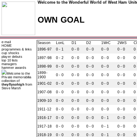
Welcome to the Wonderful World of West Ham Unite
OWN GOAL
e-mail
Season
LonL
D1
D2
1WrC
2WrS
C
HOME
1896-97
0 - 1
0 - 0
0 - 0
0 - 0
0 - 0
0 
programmes & links
cup shocks
player debuts
1897-98
0 - 2
0 - 0
0 - 0
0 - 0
0 - 0
0 
top 10 lists
managers
1898-99
0 - 0
0 - 0
0 - 0
0 - 0
0 - 0
0 
hammer awards
1899-
Welcome to the
0 - 0
0 - 0
0 - 0
0 - 0
0 - 0
0 
1900
Private memorabilia
collection of
1901-02
0 - 0
0 - 0
0 - 0
0 - 0
0 - 0
0 
theyflysohigh
from
Steve Marsh
1907-08
0 - 0
0 - 0
0 - 0
0 - 0
0 - 0
0 
1909-10
0 - 0
0 - 0
0 - 0
0 - 0
0 - 0
0 
1911-12
0 - 0
0 - 0
0 - 0
0 - 0
0 - 0
0 
1916-17
0 - 0
0 - 0
0 - 0
0 - 1
0 - 0
0 
1917-18
0 - 0
0 - 0
0 - 0
0 - 1
0 - 0
0 
1918-19
0 - 0
0 - 0
0 - 0
0 - 1
0 - 0
0 