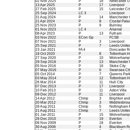
02 Nov 2025
P
18
Newcastle U
13 Apr 2025
P
17
Liverpool
27 Feb 2025
P
15
Leicester Cit
25 Sep 2024
LC 3
Liverpool
31 Aug 2024
P
14
Manchester 
21 Apr 2024
P
8
Crystal Pala
25 Nov 2023
P
9
Burnley
01 Nov 2023
LC 4
Arsenal
08 Apr 2023
P
13
Fulham
03 Nov 2022
ECon Gp
FCSB
07 Nov 2021
P
3
Liverpool
25 Sep 2021
P
7
Leeds Unite
23 Jan 2021
FA 4
Doncaster R
18 Oct 2020
P
8
Tottenham H
27 Sep 2020
P
10
Wolverhamp
29 Sep 2018
P
13
Manchester 
05 Nov 2016
P
16
Stoke City
07 May 2016
P
6
Swansea Cit
05 Oct 2014
P
7
Queens Par
03 May 2014
P
12
Tottenham H
26 Mar 2014
P
11
Hull City
07 Dec 2013
P
17
Liverpool
10 Feb 2013
P
11
Aston Villa
09 Dec 2012
P
11
Liverpool
14 Apr 2012
Chmp
3
Brighton an
20 Mar 2012
Chmp
3
Middlesbrou
28 Aug 2011
Chmp
5
Nottingham 
21 Aug 2011
Chmp
7
Leeds Unite
01 Jan 2011
P
15
Wolverhamp
28 Dec 2010
P
19
Everton
08 Nov 2009
P
18
Everton
30 Aug 2008
P
4
Blackburn R