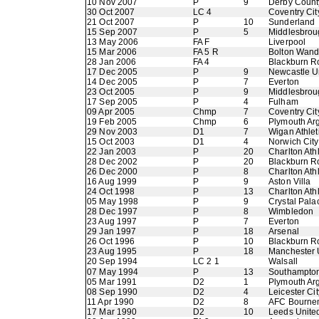
10 Nov 2007
P
9
Derby Count
30 Oct 2007
LC 4
Coventry Cit
21 Oct 2007
P
10
Sunderland
15 Sep 2007
P
5
Middlesbrou
13 May 2006
FA F
Liverpool
15 Mar 2006
FA 5 R
Bolton Wand
28 Jan 2006
FA 4
Blackburn R
17 Dec 2005
P
9
Newcastle U
14 Dec 2005
P
7
Everton
23 Oct 2005
P
9
Middlesbrou
17 Sep 2005
P
4
Fulham
09 Apr 2005
Chmp
7
Coventry Cit
19 Feb 2005
Chmp
6
Plymouth Ar
29 Nov 2003
D1
7
Wigan Athlet
15 Oct 2003
D1
4
Norwich City
22 Jan 2003
P
20
Charlton Athl
28 Dec 2002
P
20
Blackburn R
26 Dec 2000
P
8
Charlton Athl
16 Aug 1999
P
9
Aston Villa
24 Oct 1998
P
13
Charlton Athl
05 May 1998
P
9
Crystal Pala
28 Dec 1997
P
8
Wimbledon
23 Aug 1997
P
7
Everton
29 Jan 1997
P
18
Arsenal
26 Oct 1996
P
10
Blackburn R
23 Aug 1995
P
18
Manchester 
20 Sep 1994
LC 2 1
Walsall
07 May 1994
P
13
Southampto
05 Mar 1991
D2
1
Plymouth Ar
08 Sep 1990
D2
4
Leicester Cit
11 Apr 1990
D2
8
AFC Bourne
17 Mar 1990
D2
10
Leeds Unite