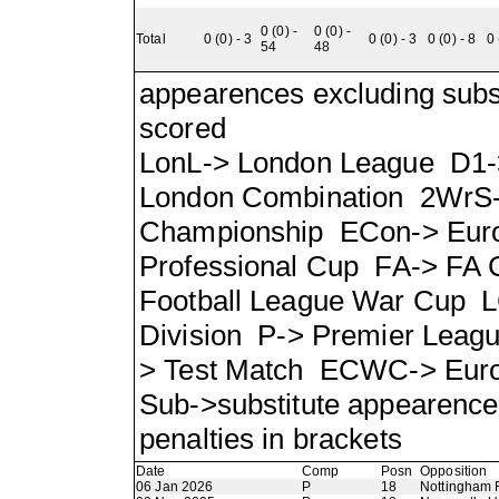
0 (0) -
0 (0) -
Total
0 (0) - 3
0 (0) - 3
0 (0) - 8
0 
54
48
appearences excluding subst
scored
LonL-> London League D1->
London Combination 2WrS
Championship ECon-> Eur
Professional Cup FA-> FA
Football League War Cup L
Division P-> Premier Leag
> Test Match ECWC-> Eur
Sub->substitute appearence
penalties in brackets
Date
Comp
Posn
Opposition
06 Jan 2026
P
18
Nottingham 