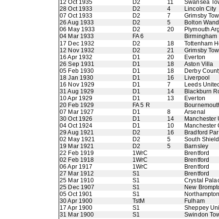
12 Oct 1935
D2
11
Swansea To
28 Oct 1933
D2
4
Lincoln City
07 Oct 1933
D2
7
Grimsby To
26 Aug 1933
D2
5
Bolton Wand
06 May 1933
D2
20
Plymouth Ar
04 Mar 1933
FA 6
Birmingham
17 Dec 1932
D2
18
Tottenham H
12 Nov 1932
D2
21
Grimsby To
16 Apr 1932
D1
20
Everton
26 Sep 1931
D1
18
Aston Villa
05 Feb 1930
D1
18
Derby Count
18 Jan 1930
D1
16
Liverpool
16 Nov 1929
D1
7
Leeds Unite
31 Aug 1929
D1
14
Blackburn R
10 Apr 1929
D1
13
Everton
20 Feb 1929
FA 5 R
Bournemouth
07 Mar 1927
D1
8
Arsenal
30 Oct 1926
D1
14
Manchester 
04 Oct 1924
D1
10
Manchester 
29 Aug 1921
D2
16
Bradford Pa
02 May 1921
D2
5
South Shiel
19 Mar 1921
D2
5
Barnsley
22 Feb 1919
1WrC
Brentford
02 Feb 1918
1WrC
Brentford
06 Apr 1917
1WrC
Brentford
27 Mar 1912
S1
Brentford
25 Mar 1910
S1
Crystal Pala
25 Dec 1907
S1
New Brompt
05 Oct 1901
S1
Northampto
30 Apr 1900
TstM
Fulham
17 Apr 1900
S1
Sheppey Uni
31 Mar 1900
S1
Swindon To