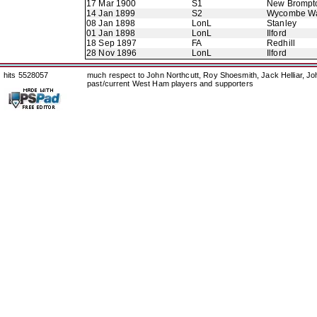
17 Mar 1900
S1
New Brompt
14 Jan 1899
S2
Wycombe Wa
08 Jan 1898
LonL
Stanley
01 Jan 1898
LonL
Ilford
18 Sep 1897
FA
Redhill
28 Nov 1896
LonL
Ilford
hits 5528057
much respect to John Northcutt, Roy Shoesmith, Jack Helliar, J
past/current West Ham players and supporters