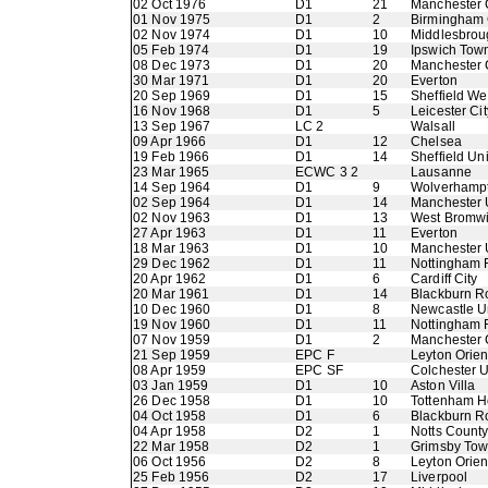
02 Oct 1976
D1
21
Manchester 
01 Nov 1975
D1
2
Birmingham 
02 Nov 1974
D1
10
Middlesbrou
05 Feb 1974
D1
19
Ipswich Tow
08 Dec 1973
D1
20
Manchester 
30 Mar 1971
D1
20
Everton
20 Sep 1969
D1
15
Sheffield W
16 Nov 1968
D1
5
Leicester Cit
13 Sep 1967
LC 2
Walsall
09 Apr 1966
D1
12
Chelsea
19 Feb 1966
D1
14
Sheffield Un
23 Mar 1965
ECWC 3 2
Lausanne
14 Sep 1964
D1
9
Wolverhamp
02 Sep 1964
D1
14
Manchester 
02 Nov 1963
D1
13
West Bromwi
27 Apr 1963
D1
11
Everton
18 Mar 1963
D1
10
Manchester 
29 Dec 1962
D1
11
Nottingham 
20 Apr 1962
D1
6
Cardiff City
20 Mar 1961
D1
14
Blackburn R
10 Dec 1960
D1
8
Newcastle U
19 Nov 1960
D1
11
Nottingham 
07 Nov 1959
D1
2
Manchester 
21 Sep 1959
EPC F
Leyton Orien
08 Apr 1959
EPC SF
Colchester U
03 Jan 1959
D1
10
Aston Villa
26 Dec 1958
D1
10
Tottenham H
04 Oct 1958
D1
6
Blackburn R
04 Apr 1958
D2
1
Notts Count
22 Mar 1958
D2
1
Grimsby To
06 Oct 1956
D2
8
Leyton Orien
25 Feb 1956
D2
17
Liverpool