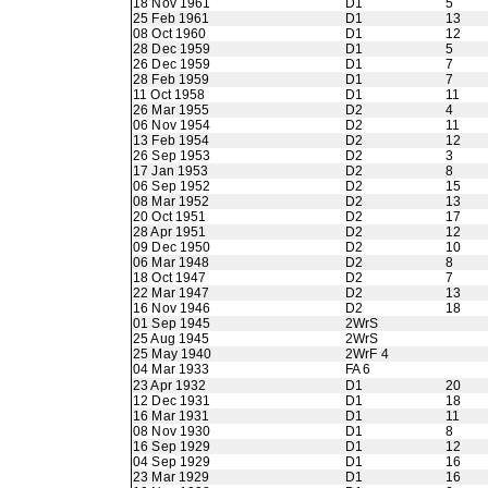
18 Nov 1961
D1
5
25 Feb 1961
D1
13
08 Oct 1960
D1
12
28 Dec 1959
D1
5
26 Dec 1959
D1
7
28 Feb 1959
D1
7
11 Oct 1958
D1
11
26 Mar 1955
D2
4
06 Nov 1954
D2
11
13 Feb 1954
D2
12
26 Sep 1953
D2
3
17 Jan 1953
D2
8
06 Sep 1952
D2
15
08 Mar 1952
D2
13
20 Oct 1951
D2
17
28 Apr 1951
D2
12
09 Dec 1950
D2
10
06 Mar 1948
D2
8
18 Oct 1947
D2
7
22 Mar 1947
D2
13
16 Nov 1946
D2
18
01 Sep 1945
2WrS
25 Aug 1945
2WrS
25 May 1940
2WrF 4
04 Mar 1933
FA 6
23 Apr 1932
D1
20
12 Dec 1931
D1
18
16 Mar 1931
D1
11
08 Nov 1930
D1
8
16 Sep 1929
D1
12
04 Sep 1929
D1
16
23 Mar 1929
D1
16