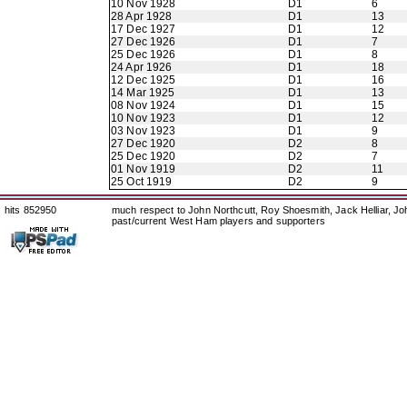
10 Nov 1928
D1
6
28 Apr 1928
D1
13
17 Dec 1927
D1
12
27 Dec 1926
D1
7
25 Dec 1926
D1
8
24 Apr 1926
D1
18
12 Dec 1925
D1
16
14 Mar 1925
D1
13
08 Nov 1924
D1
15
10 Nov 1923
D1
12
03 Nov 1923
D1
9
27 Dec 1920
D2
8
25 Dec 1920
D2
7
01 Nov 1919
D2
11
25 Oct 1919
D2
9
hits 852950
much respect to John Northcutt, Roy Shoesmith, Jack Helliar, J
past/current West Ham players and supporters