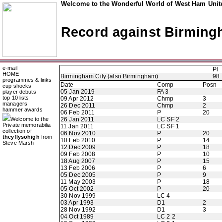
Welcome to the Wonderful World of West Ham Unite
Record against Birming
e-mail
Pl
HOME
Birmingham City (also Birmingham)
98
programmes & links
Date
Comp
Posn
cup shocks
05 Jan 2019
FA 3
player debuts
top 10 lists
09 Apr 2012
Chmp
3
managers
26 Dec 2011
Chmp
2
hammer awards
06 Feb 2011
P
20
Welcome to the
26 Jan 2011
LC SF 2
Private memorabilia
11 Jan 2011
LC SF 1
collection of
06 Nov 2010
P
20
theyflysohigh
from
10 Feb 2010
P
14
Steve Marsh
12 Dec 2009
P
18
09 Feb 2008
P
10
18 Aug 2007
P
15
13 Feb 2006
P
6
05 Dec 2005
P
9
11 May 2003
P
18
05 Oct 2002
P
20
30 Nov 1999
LC 4
03 Apr 1993
D1
2
28 Nov 1992
D1
3
04 Oct 1989
LC 2 2