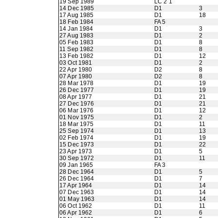
19 Sep 1989
LC 2 1
14 Dec 1985
D1
3
17 Aug 1985
D1
18
18 Feb 1984
FA 5
14 Jan 1984
D1
3
27 Aug 1983
D1
2
05 Feb 1983
D1
8
11 Sep 1982
D1
8
13 Feb 1982
D1
12
03 Oct 1981
D1
2
22 Apr 1980
D2
8
07 Apr 1980
D2
8
28 Mar 1978
D1
19
26 Dec 1977
D1
19
08 Apr 1977
D1
21
27 Dec 1976
D1
21
06 Mar 1976
D1
12
01 Nov 1975
D1
2
18 Mar 1975
D1
11
25 Sep 1974
D1
13
02 Feb 1974
D1
19
15 Dec 1973
D1
22
23 Apr 1973
D1
5
30 Sep 1972
D1
11
09 Jan 1965
FA 3
28 Dec 1964
D1
5
26 Dec 1964
D1
7
17 Apr 1964
D1
14
07 Dec 1963
D1
14
01 May 1963
D1
14
06 Oct 1962
D1
11
06 Apr 1962
D1
6