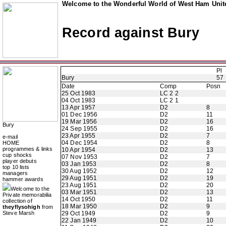
Welcome to the Wonderful World of West Ham Unite
Record against Bury
Pl
Bury
57
Date
Comp
Posn
25 Oct 1983
LC 2 2
04 Oct 1983
LC 2 1
13 Apr 1957
D2
8
01 Dec 1956
D2
11
19 Mar 1956
D2
16
Bury
24 Sep 1955
D2
16
23 Apr 1955
D2
7
e-mail
04 Dec 1954
D2
8
HOME
programmes & links
10 Apr 1954
D2
13
cup shocks
07 Nov 1953
D2
7
player debuts
03 Jan 1953
D2
8
top 10 lists
30 Aug 1952
D2
12
managers
29 Aug 1951
D2
19
hammer awards
23 Aug 1951
D2
20
Welcome to the
03 Mar 1951
D2
13
Private memorabilia
14 Oct 1950
D2
11
collection of
18 Mar 1950
D2
9
theyflysohigh
from
Steve Marsh
29 Oct 1949
D2
9
22 Jan 1949
D2
10