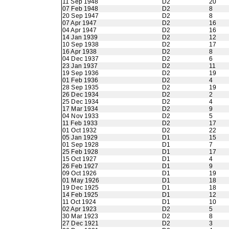
11 Sep 1948
D2
20
07 Feb 1948
D2
8
20 Sep 1947
D2
8
07 Apr 1947
D2
16
04 Apr 1947
D2
16
14 Jan 1939
D2
12
10 Sep 1938
D2
17
16 Apr 1938
D2
8
04 Dec 1937
D2
6
23 Jan 1937
D2
11
19 Sep 1936
D2
19
01 Feb 1936
D2
4
28 Sep 1935
D2
19
26 Dec 1934
D2
2
25 Dec 1934
D2
4
17 Mar 1934
D2
9
04 Nov 1933
D2
5
11 Feb 1933
D2
17
01 Oct 1932
D2
22
05 Jan 1929
D1
15
01 Sep 1928
D1
7
25 Feb 1928
D1
17
15 Oct 1927
D1
4
26 Feb 1927
D1
9
09 Oct 1926
D1
19
01 May 1926
D1
18
19 Dec 1925
D1
18
14 Feb 1925
D1
12
11 Oct 1924
D1
10
02 Apr 1923
D2
5
30 Mar 1923
D2
8
27 Dec 1921
D2
3