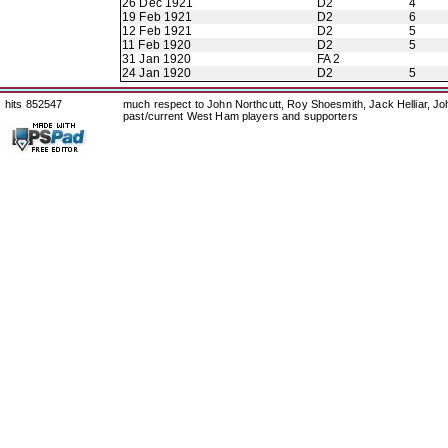
26 Dec 1921
D2
4
19 Feb 1921
D2
6
12 Feb 1921
D2
5
11 Feb 1920
D2
5
31 Jan 1920
FA 2
24 Jan 1920
D2
5
hits 852547
much respect to John Northcutt, Roy Shoesmith, Jack Helliar, J
past/current West Ham players and supporters